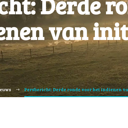
cht: Derde r
enen van ini
euws
Persbericht: Derde ronde voor het indienen va