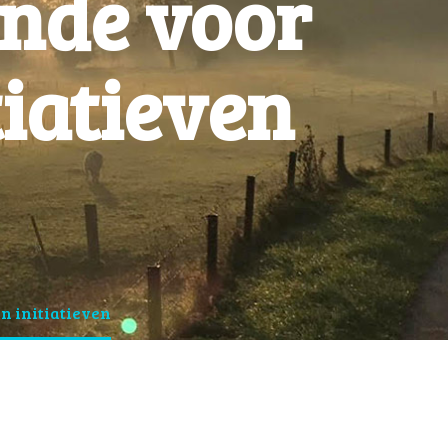
onde voor
tiatieven
n initiatieven