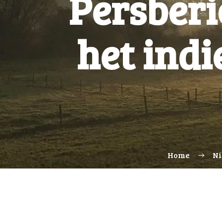
Persberi
het indi
Home
Ni