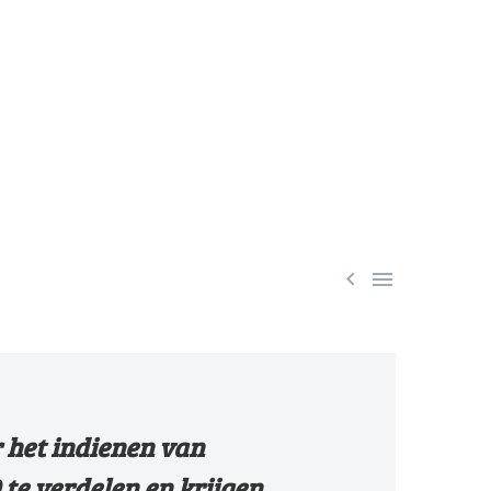


 het indienen van
0 te verdelen en krijgen