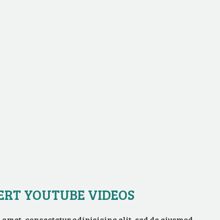
ERT YOUTUBE VIDEOS
 amet, consectetur adipisicing elit, sed do eiusmod