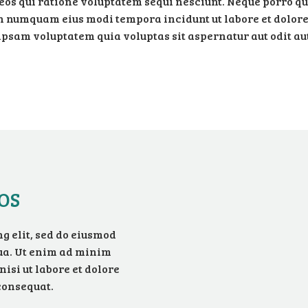
eos qui ratione voluptatem sequi nesciunt. Neque porro qu
 non numquam eius modi tempora incidunt ut labore et do
psam voluptatem quia voluptas sit aspernatur aut odit aut
OS
g elit, sed do eiusmod
qua. Ut enim ad minim
isi ut labore et dolore
consequat.