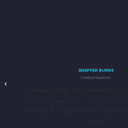
JENIFFER BURNS
Creative Heads Inc.
TheGem comes with an extended po
options panel, which allows you to c
anything in an appearance of your web
clicks.