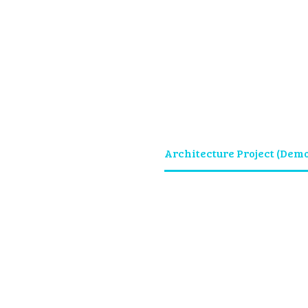
cture Projec
Home
Portfolio Item
Architecture Project (Demo