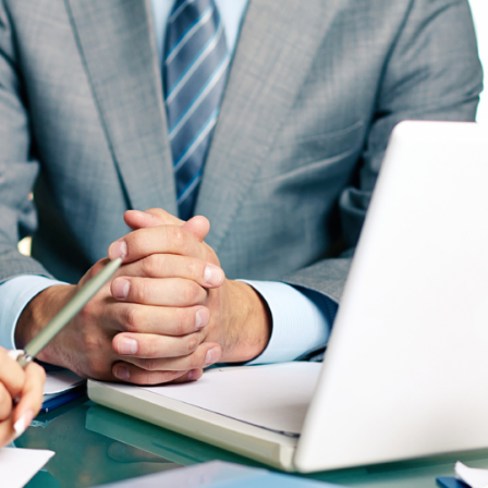
MARCUS FIELDS
Marketing Manager
 theme was optimised to get the best
sults. Tested with pagespeed insights
delivers even better results with super
ache &amp; minification.