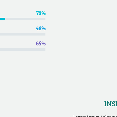
73%
48%
65%
INS
Lorem ipsum dolor sit