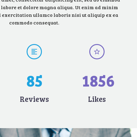
 labore et dolore magna aliqua. Ut enim ad minim
exercitation ullamco laboris nisi ut aliquip ex ea
commodo consequat.




8
5
1
8
5
6
Reviews
Likes