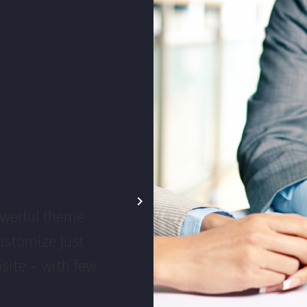
werful theme
This powerful
ustomize just
performance re
site – with few
&amp; co., it 
c