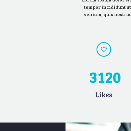
tempor incididunt ut
veniam, quis nostrud 


3
1
2
0
Likes