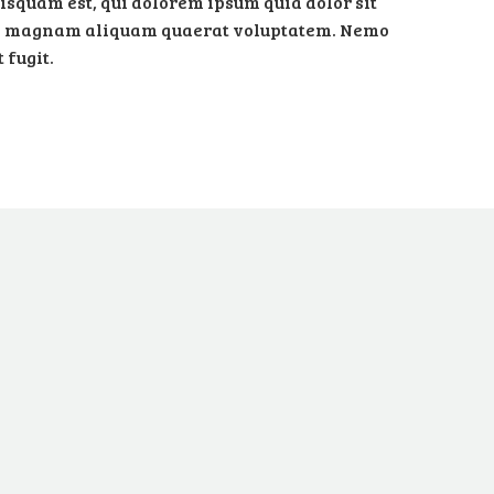
isquam est, qui dolorem ipsum quia dolor sit
lore magnam aliquam quaerat voluptatem. Nemo
 fugit.