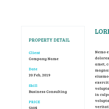
LOR
PROPERTY DETAIL
Nemo en
Client
dolores
Company Name
amet, c
Date
magnam 
20 Feb, 2019
eiusmod
exercit
Skill
volupta
Business Consulting
in culp
volupta
PRICE
veritat
500$