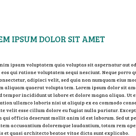
EM IPSUM DOLOR SIT AMET
im ipsam voluptatem quia voluptas sit aspernatur aut odi
 eos qui ratione voluptatem sequi nesciunt. Neque porro q
onsectetur, adipisci velit, sed quia non numquam eius mod
aliquam quaerat volupta tem. Lorem ipsum dolor sit amet,
 tempor incididunt ut labore et dolore magna aliqua. Ut
ation ullamco laboris nisi ut aliquip ex ea commodo conse
te velit esse cillum dolore eu fugiat nulla pariatur. Excep
a qui officia deserunt mollit anim id est laborum. Sed ut p
tem accusantium doloremque laudantium, totam rem aperi
is et quasi architecto beatae vitae dicta sunt explicabo.