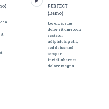


mo)
PERFECT
(Demo)
tcon
Lorem ipsum
dolor sit ametcon
it,
sectetur
adipisicing elit,
sed doiusmod
et
tempor
a
incidilabore et
dolore magna