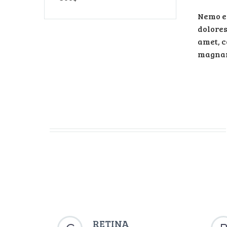
Nemo en
dolores
amet, c
magnam
RETINA