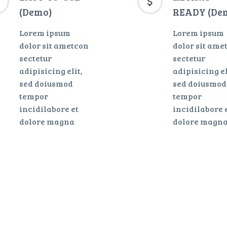




(Demo)
READY (De
Lorem ipsum
Lorem ipsum
dolor sit ametcon
dolor sit ame
sectetur
sectetur
adipisicing elit,
adipisicing el
sed doiusmod
sed doiusmod
tempor
tempor
incidilabore et
incidilabore 
dolore magna
dolore magn