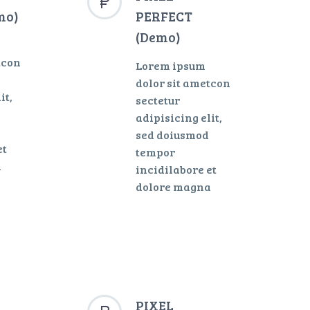


mo)
PERFECT
(Demo)
tcon
Lorem ipsum
dolor sit ametcon
it,
sectetur
adipisicing elit,
sed doiusmod
et
tempor
a
incidilabore et
dolore magna
PIXEL