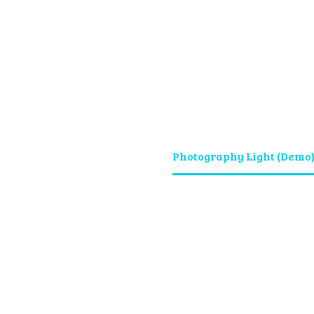
raphy Light
Home
Portfolio Item
Photography Light (Demo