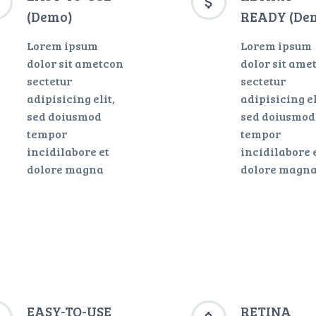




(Demo)
READY (De
Lorem ipsum
Lorem ipsum
dolor sit ametcon
dolor sit ame
sectetur
sectetur
adipisicing elit,
adipisicing el
sed doiusmod
sed doiusmod
tempor
tempor
incidilabore et
incidilabore 
dolore magna
dolore magn
EASY-TO-USE
RETINA