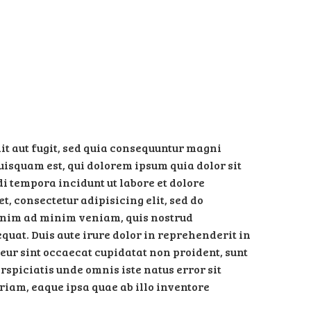
t aut fugit, sed quia consequuntur magni
uisquam est, qui dolorem ipsum quia dolor sit
i tempora incidunt ut labore et dolore
 consectetur adipisicing elit, sed do
 enim ad minim veniam, quis nostrud
quat. Duis aute irure dolor in reprehenderit in
teur sint occaecat cupidatat non proident, sunt
erspiciatis unde omnis iste natus error sit
am, eaque ipsa quae ab illo inventore