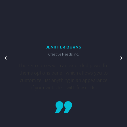
JENIFFER BURNS
Creative Heads Inc.
TheGem comes with an extended powerful
theme options panel, which allows you to
customize just anything in an appearance
of your website – with few clicks.
