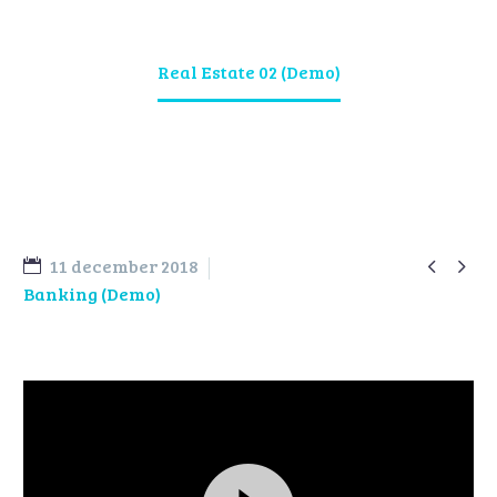
Home
Portfolio Item
Real Estate 02 (Demo)


11 december 2018
Banking (Demo)